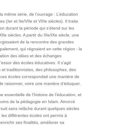
a même série, de l’ouvrage : L’éducation
(Ier et IIe/VIIe et VIIIe siècles). Il traite
ion durant la période qui s’étend sur les
IIe siècles. A partir du IIIe/IXe siècle, une
urgissaient de la rencontre des grandes
cipalement, qui régnaient en cette région : la
ulation des idées et des échanges
l’essor des écoles éducatives. Il s’agit
 et traditionnistes, des philosophes, des
e ces écoles correspondait une manière de
 de raisonner, voire une manière d’éduquer.
essentielle de l’histoire de l’éducation, et
 noms de la pédagogie en Islam. Amorcé
rsuit sans relâche durant quelques siècles
 les différentes écoles ont permis à
enrichir ses finalités, améliorer sa