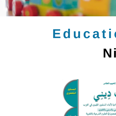
Educati
N