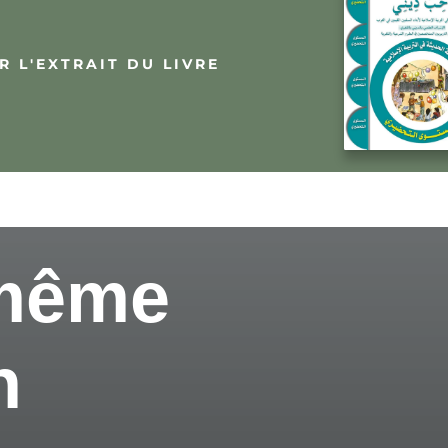
 L'EXTRAIT DU LIVRE
 même
n