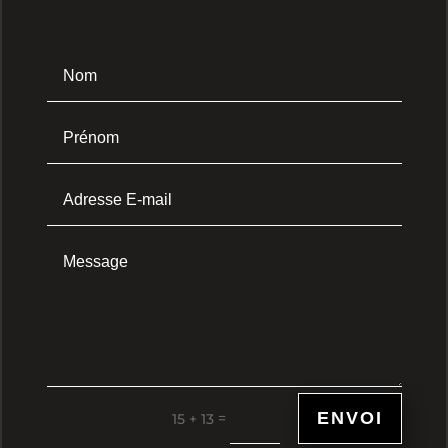
ENVOI
=
15 + 13