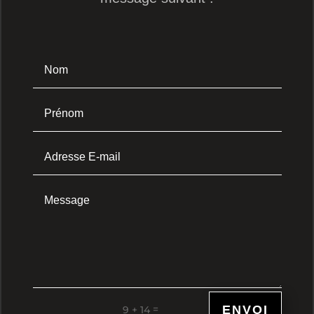
ENVOI
=
9 + 14