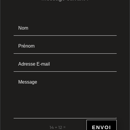
ENVOI
=
14 + 12