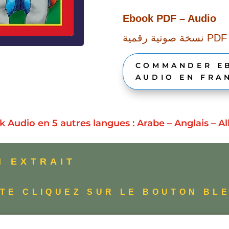
Ebook PDF – Audio
نسخة صوتية رقمية PDF
COMMANDER EB
AUDIO EN FRA
 Audio en 5 autres langues : Arabe – Anglais – Al
N EXTRAIT
TE CLIQUEZ SUR LE BOUTON BL