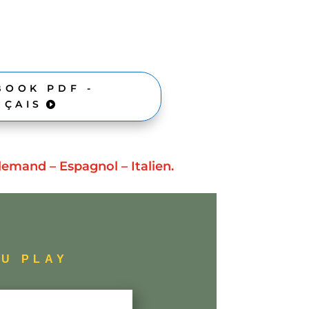
OOK PDF -
NÇAIS
lemand – Espagnol – Italien.
EU PLAY