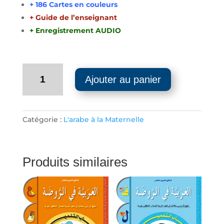
+ 186 Cartes en couleurs
+ Guide de l’enseignant
+ Enregistrement AUDIO
quantité
Ajouter au panier
de
Valise
de
l'enseignant
Catégorie :
L'arabe à la Maternelle
-
Préparatoire
-
Produits similaires
Maternelle
-
5-
6
ans