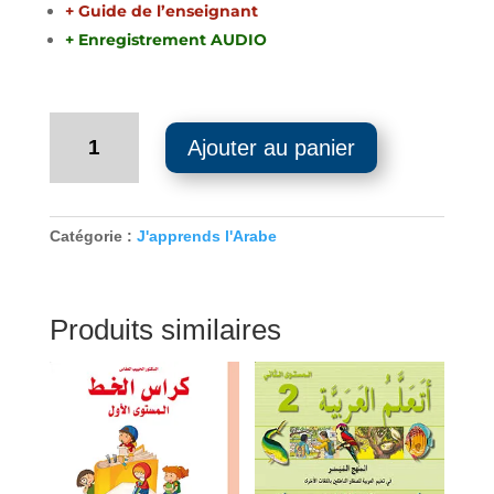
+ Guide de l’enseignant
+ Enregistrement AUDIO
quantité
Ajouter au panier
de
Valise
de
l'enseignant
Catégorie :
J'apprends l'Arabe
-
J'apprends
l'arabe
Produits similaires
-
Niveau
1