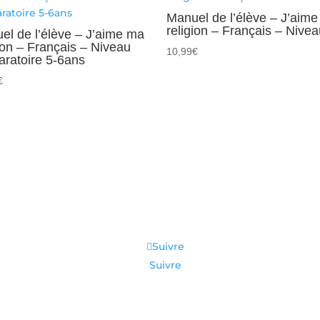
Niveau
Manuel de l’élève – J’aim
2
religion – Français – Nivea
el de l’élève – J’aime ma
ion – Français – Niveau
10,99
€
aratoire 5-6ans
€
Suivre
Suivre