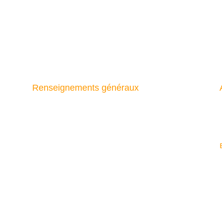
Renseignements généraux
Mentions légales et politique de
confidentialité
Conditions générales de vente
Paiement sécurisé