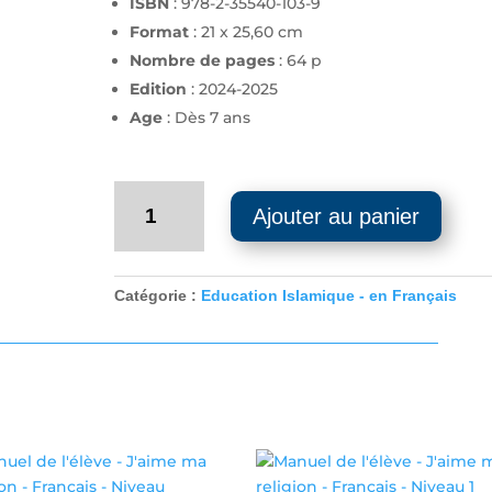
ISBN
: 978-2-35540-103-9
Format
: 21 x 25,60 cm
Nombre de pages
: 64 p
Edition
: 2024-2025
Age
: Dès 7 ans
quantité
Ajouter au panier
de
Manuel
de
l'élève
Catégorie :
Education Islamique - en Français
-
J'aime
ma
religion
-
Français
-