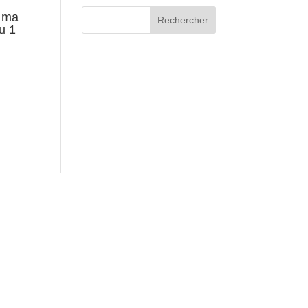
e ma
u 1