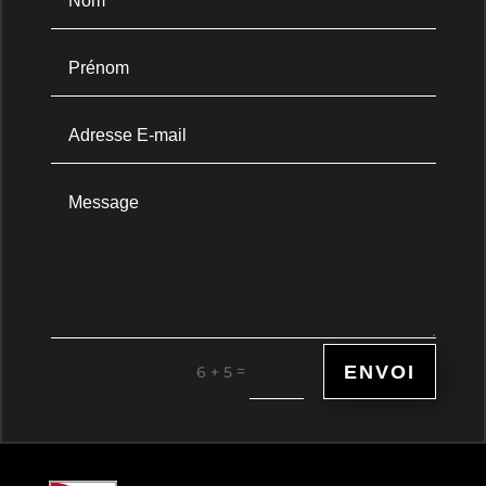
ENVOI
=
6 + 5