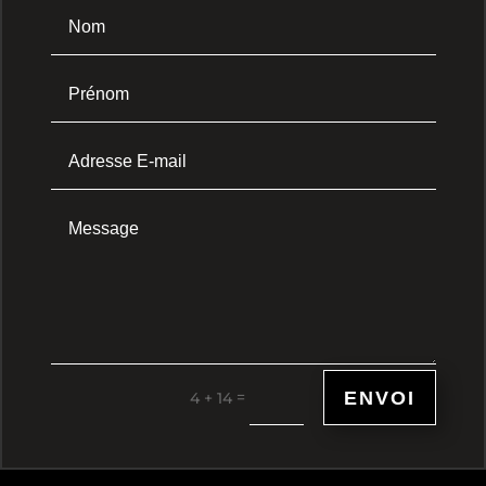
ENVOI
=
4 + 14