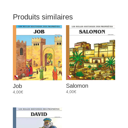
Produits similaires
Salomon
Job
4,00
€
4,00
€