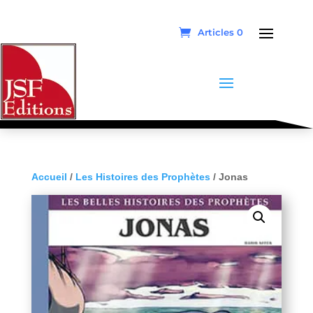
Articles 0
Accueil
/
Les Histoires des Prophètes
/ Jonas