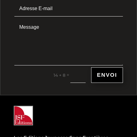
ENVOI
=
14 + 8