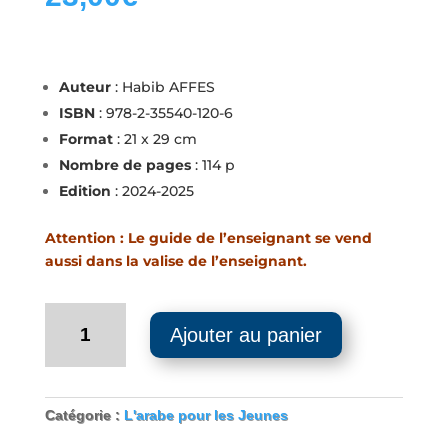
Auteur
: Habib AFFES
ISBN
: 978-2-35540-120-6
Format
: 21 x 29 cm
Nombre de pages
: 114 p
Edition
: 2024-2025
Attention : Le guide de l’enseignant se vend
aussi dans la valise de l’enseignant.
quantité
Ajouter au panier
de
Guide
de
l'enseignant
Catégorie :
L'arabe pour les Jeunes
-