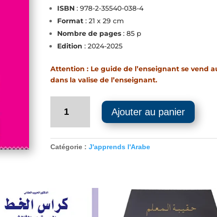
ISBN
: 978-2-35540-038-4
Format
: 21 x 29 cm
Nombre de pages
: 85 p
Edition
: 2024-2025
Attention : Le guide de l’enseignant se vend a
dans la valise de l’enseignant.
quantité
Ajouter au panier
de
Guide
de
l'enseignant
Catégorie :
J'apprends l'Arabe
-
J'apprends
l'arabe
-
Niveau
3