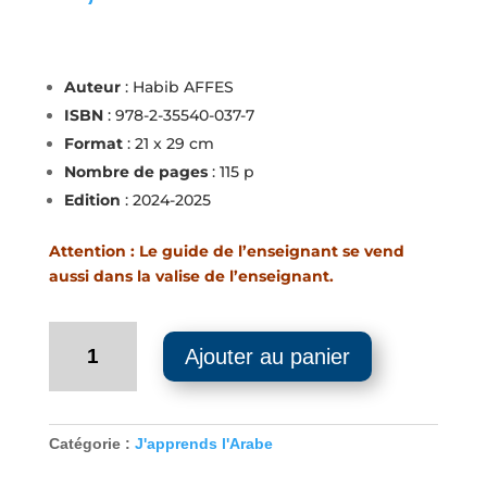
Auteur
: Habib AFFES
ISBN
: 978-2-35540-037-7
Format
: 21 x 29 cm
Nombre de pages
: 115 p
Edition
: 2024-2025
Attention : Le guide de l’enseignant se vend
aussi dans la valise de l’enseignant.
quantité
Ajouter au panier
de
Guide
de
l'enseignant
Catégorie :
J'apprends l'Arabe
-
J'apprends