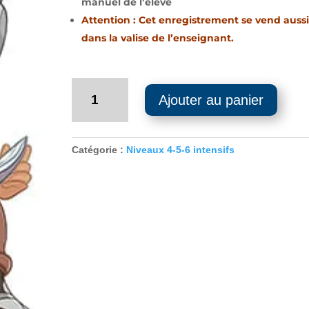
manuel de l’élève
Attention : Cet enregistrement se vend aussi
dans la valise de l’enseignant.
quantité
Ajouter au panier
de
Enregistrement
Audio
-
Catégorie :
Niveaux 4-5-6 intensifs
Niveau
6
–
Intensif