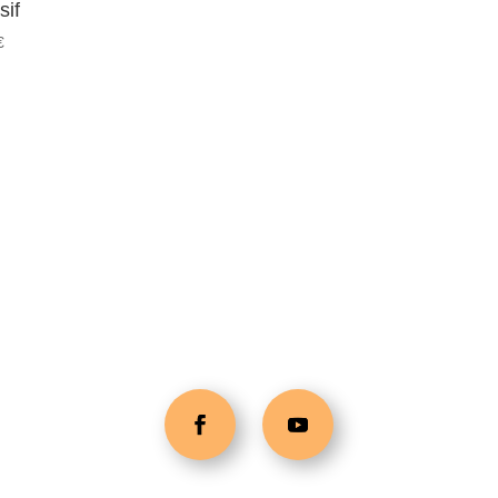
sif
€