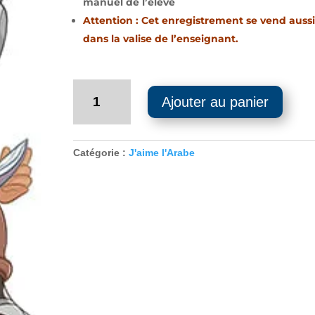
manuel de l’élève
Attention : Cet enregistrement se vend aussi
dans la valise de l’enseignant.
quantité
Ajouter au panier
de
Enregistrement
Audio
-
Catégorie :
J'aime l'Arabe
J’aime
la
langue
arabe
–
Niveau
7