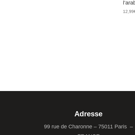
l’ar
12,99
Adresse
99 rue de Charonne – 75011 Paris –