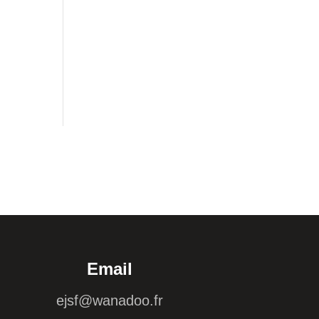
Email
ejsf@wanadoo.fr