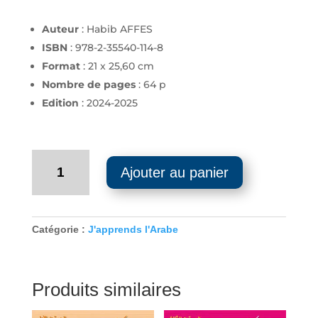
Auteur
: Habib AFFES
ISBN
: 978-2-35540-114-8
Format
: 21 x 25,60 cm
Nombre de pages
: 64 p
Edition
: 2024-2025
quantité
Ajouter au panier
de
Cahier
d'activités
-
Catégorie :
J'apprends l'Arabe
J'apprends
l'arabe
-
Produits similaires
Niveau
8