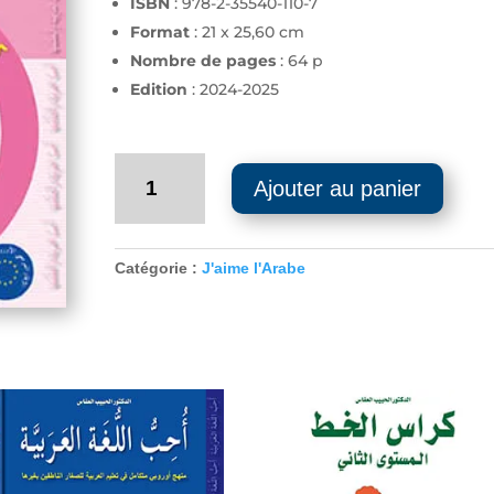
ISBN
: 978-2-35540-110-7
Format
: 21 x 25,60 cm
Nombre de pages
: 64 p
Edition
: 2024-2025
quantité
Ajouter au panier
de
Cahier
d'activités
-
Catégorie :
J'aime l'Arabe
J'aime
l'arabe
-
Niveau
7